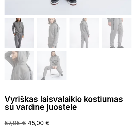
Vyriškas laisvalaikio kostiumas
su vardine juostele
Original
Current
57,95
€
45,00
€
price
price