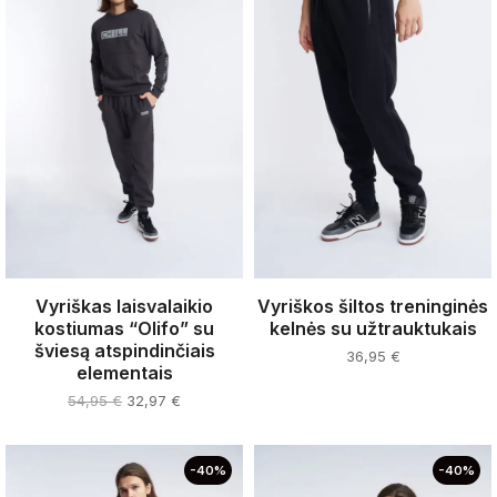
Vyriškas laisvalaikio
Vyriškos šiltos treninginės
kostiumas “Olifo” su
kelnės su užtrauktukais
šviesą atspindinčiais
36,95
€
elementais
This
Original
Current
54,95
€
32,97
€
product
price
price
This
was:
is:
has
product
54,95 €.
32,97 €.
-40%
-40%
multiple
has