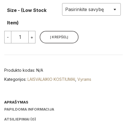
Size - (Low Stock
Item)
produkto
-
+
Į KREPŠELĮ
kiekis:
Vyriškas
laisvalaikio
kostiumas
su
vardine
Produkto kodas:
N/A
juostele
Kategorijos:
LAISVALAIKIO KOSTIUMAI
,
Vyrams
APRAŠYMAS
PAPILDOMA INFORMACIJA
ATSILIEPIMAI (0)