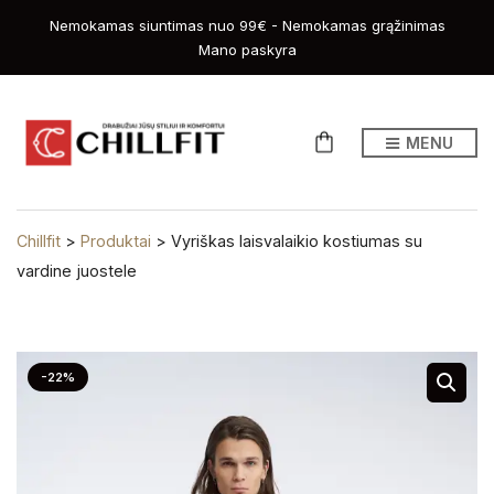
Nemokamas siuntimas nuo 99€ - Nemokamas grąžinimas
Mano paskyra
MENU
Chillfit
>
Produktai
>
Vyriškas laisvalaikio kostiumas su
vardine juostele
-22%