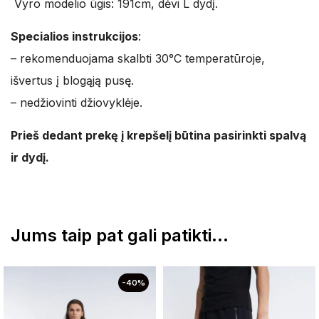
Vyro modelio ūgis: 191cm, dėvi L dydį.
Specialios instrukcijos
:
– rekomenduojama skalbti 30°C temperatūroje,
išvertus į blogąją pusę.
– nedžiovinti džiovyklėje.
Prieš dedant prekę į krepšelį būtina pasirinkti spalvą
ir dydį.
Jums taip pat gali patikti…
-40%