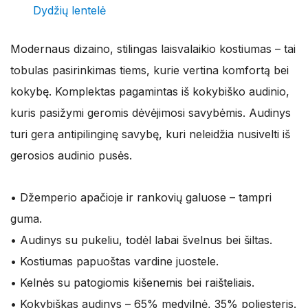
Dydžių lentelė
was:
is:
57,95 €.
45,00 €.
Modernaus dizaino, stilingas laisvalaikio kostiumas – tai
tobulas pasirinkimas tiems, kurie vertina komfortą bei
kokybę. Komplektas pagamintas iš kokybiško audinio,
kuris pasižymi geromis dėvėjimosi savybėmis. Audinys
turi gera antipilinginę savybę, kuri neleidžia nusivelti iš
gerosios audinio pusės.
• Džemperio apačioje ir rankovių galuose – tampri
guma.
• Audinys su pukeliu, todėl labai švelnus bei šiltas.
• Kostiumas papuoštas vardine juostele.
• Kelnės su patogiomis kišenemis bei raišteliais.
• Kokybiškas audinys – 65% medvilnė, 35% poliesteris.