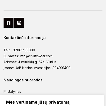
product
product
page
page
Kontaktinė informacija
Tel.: +37061438000
El. paštas: info@chillfitwear.com
Adresas: Justiniškių g. 62a, Vilnius
Įmonė: UAB Nedos Investicijos, 304991409
Naudingos nuorodos
Pristatymas
Prekių grąžinimas
Mes vertiname jūsų privatumą
Pirkimo taisyklės