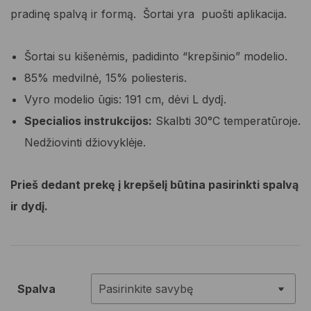
29,00 €.
14,50 €.
pradinę spalvą ir formą. Šortai yra puošti aplikacija.
Šortai su kišenėmis, padidinto “krepšinio” modelio.
85% medvilnė, 15% poliesteris.
Vyro modelio ūgis: 191 cm, dėvi L dydį.
Specialios instrukcijos:
Skalbti 30°C temperatūroje.
Nedžiovinti džiovyklėje.
Prieš dedant prekę į krepšelį būtina pasirinkti spalvą
ir dydį.
Spalva