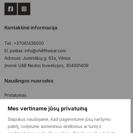
Kontaktinė informacija
Tel.: +37061438000
El. paštas: info@chillfitwear.com
Adresas: Justiniškių g. 62a, Vilnius
Įmonė: UAB Nedos Investicijos, 304991409
Naudingos nuorodos
Pristatymas
Prekių grąžinimas
Mes vertiname jūsų privatumą
Pirkimo taisyklės
Slapukus naudojame, kad pagerintume jūsų naršymo
Privatumo politika
patirtį, rodytume asmeninius skelbimus ar turinį ir
Kontaktai