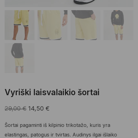
Vyriški laisvalaikio šortai
Original
Current
29,00
€
14,50
€
price
price
Šortai pagaminti iš kilpinio trikotažo, kuris yra
was:
is:
elastingas, patogus ir tvirtas. Audinys ilgai išlaiko