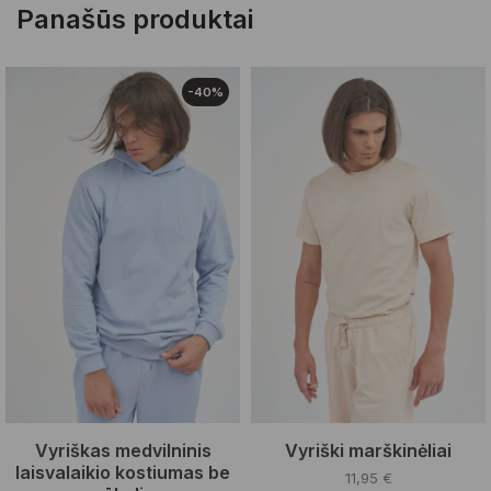
Panašūs produktai
-40%
Vyriškas medvilninis
Vyriški marškinėliai
laisvalaikio kostiumas be
11,95
€