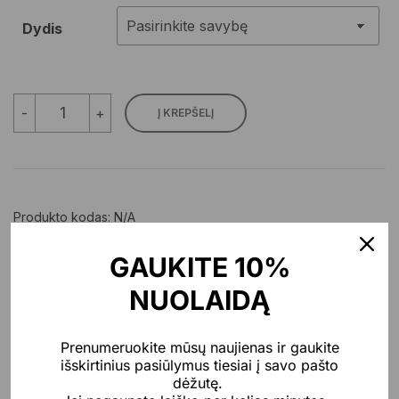
Dydis
produkto
-
+
Į KREPŠELĮ
kiekis:
Vyriški
laisvalaikio
šortai
Produkto kodas:
N/A
Kategorijos:
Išpardavimas
,
Vyrams
GAUKITE 10%
NUOLAIDĄ
APRAŠYMAS
PAPILDOMA INFORMACIJA
Prenumeruokite mūsų naujienas ir gaukite
išskirtinius pasiūlymus tiesiai į savo pašto
ATSILIEPIMAI (0)
dėžutę.