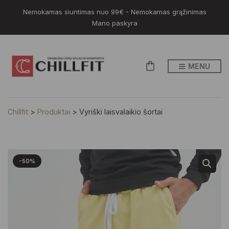
Nemokamas siuntimas nuo 99€ - Nemokamas grąžinimas
Mano paskyra
MENU
Chillfit
>
Produktai
>
Vyriški laisvalaikio šortai
-50%