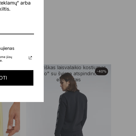
„Reklamų“ arba
ltis.
ujienas
kome jūsų
e.
-40%
-40%
OTI