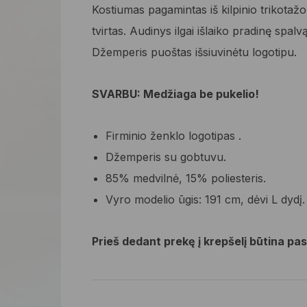
49,95 €.
29,97 €.
Kostiumas pagamintas iš kilpinio trikotažo
tvirtas. Audinys ilgai išlaiko pradinę spal
Džemperis puoštas išsiuvinėtu logotipu.
SVARBU: Medžiaga be pukelio!
Firminio ženklo logotipas .
Džemperis su gobtuvu.
85% medvilnė, 15% poliesteris.
Vyro modelio ūgis: 191 cm, dėvi L dydį.
Prieš dedant prekę į krepšelį būtina pasi