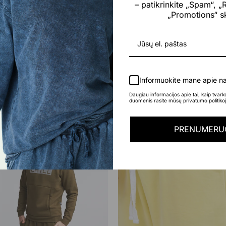
– patikrinkite „Spam“, 
Tamsiai Mėlyna
„Promotions“ ski
S, M, L, XL
Informuokite mane apie na
Daugiau informacijos apie tai, kaip tvar
duomenis rasite mūsų privatumo politikoj
-40%
PRENUMERU