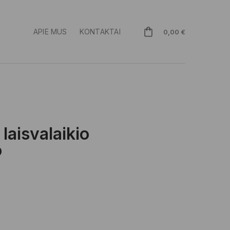
APIE MUS
KONTAKTAI
0,00
€
laisvalaikio
o