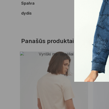
Spalva
dydis
Panašūs produktai