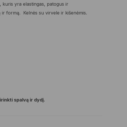
, kuris yra elastingas, patogus ir
vą ir formą. Kelnės su virvele ir kišenėmis.
rinkti spalvą ir dydį.