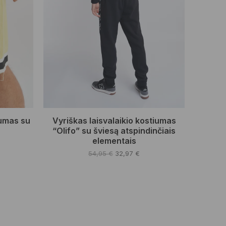
iumas su
Vyriškas laisvalaikio kostiumas
“Olifo” su šviesą atspindinčiais
elementais
rent
ce
Original
Current
54,95
€
32,97
€
price
price
This
97 €.
was:
is:
product
54,95 €.
32,97 €.
has
multiple