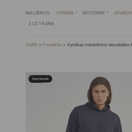
NAUJIENOS
VYRAMS
MOTERIMS
IŠPARDA
2 UŽ 1 KAINĄ
Chillfit
>
Produktai
>
Vyriškas medvilninis laisvalaiki
-40%
Išparduota