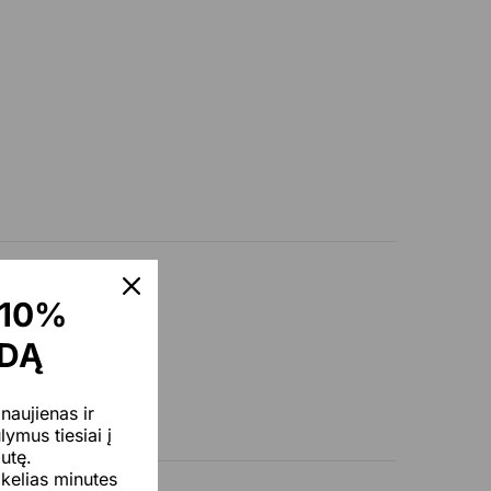
 10%
UMAI
,
Vyrams
DĄ
aujienas ir
lymus tiesiai į
žutę.
 kelias minutes