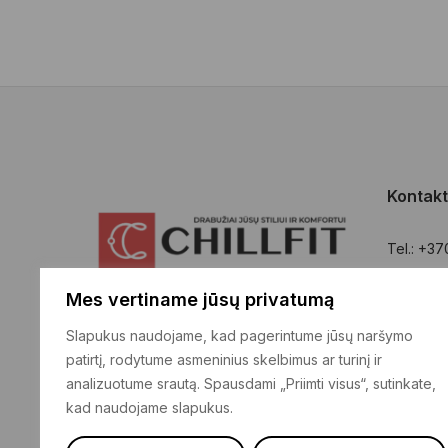
options
may
be
chosen
on
the
Kontakt
product
page
Tel.: +3
El. pašta
Mes vertiname jūsų privatumą
Adresas: 
Įmonė: UA
Slapukus naudojame, kad pagerintume jūsų naršymo
3049914
patirtį, rodytume asmeninius skelbimus ar turinį ir
analizuotume srautą. Spausdami „Priimti visus“, sutinkate,
kad naudojame slapukus.