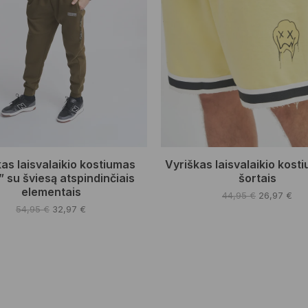
as laisvalaikio kostiumas
Vyriškas laisvalaikio kost
” su šviesą atspindinčiais
šortais
elementais
Original
Cur
44,95
€
26,97
€
Original
Current
price
pri
54,95
€
32,97
€
This
price
price
was:
is:
This
product
was:
is:
44,95 €.
26,
product
54,95 €.
32,97 €.
has
has
multiple
multiple
variants.