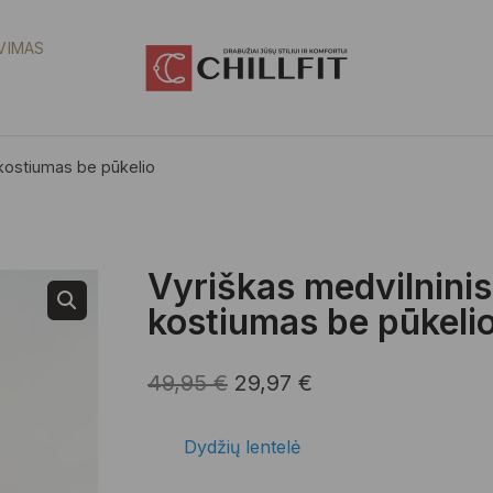
VIMAS
o kostiumas be pūkelio
Vyriškas medvilninis 
kostiumas be pūkeli
Original
Current
49,95
€
29,97
€
price
price
Dydžių lentelė
was:
is: