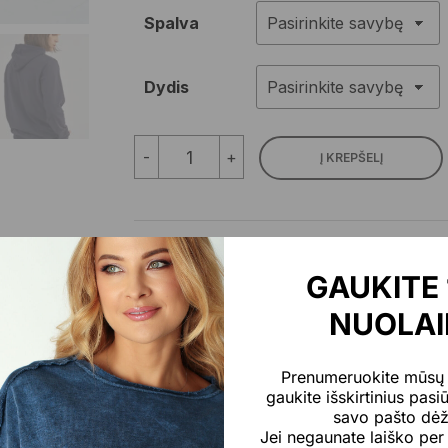
Spalva
Dydis
produkto
-
+
Į KREPŠELĮ
kiekis:
Vyriškas
medvilninis
laisvalaikio
kostiumas
be
Produkto kodas:
N/A
GAUKITE
pūkelio
Kategorijos:
Išpardavimas
,
LAISVALAIKIO KOSTI
NUOLAI
Prenumeruokite mūsų n
gaukite išskirtinius pasiū
savo pašto dė
Jei negaunate laiško per