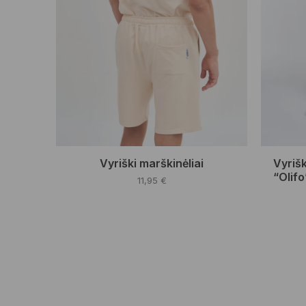
Vyriški marškinėliai
Vyrišk
“Olifo
11,95
€
This
product
has
multiple
variants.
The