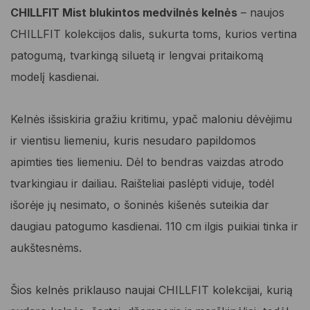
39,95 €.
33,96 €.
CHILLFIT Mist blukintos medvilnės kelnės
– naujos
CHILLFIT kolekcijos dalis, sukurta toms, kurios vertina
patogumą, tvarkingą siluetą ir lengvai pritaikomą
modelį kasdienai.
Kelnės išsiskiria gražiu kritimu, ypač maloniu dėvėjimu
ir vientisu liemeniu, kuris nesudaro papildomos
apimties ties liemeniu. Dėl to bendras vaizdas atrodo
tvarkingiau ir dailiau. Raišteliai paslėpti viduje, todėl
išorėje jų nesimato, o šoninės kišenės suteikia dar
daugiau patogumo kasdienai. 110 cm ilgis puikiai tinka ir
aukštesnėms.
Šios kelnės priklauso naujai CHILLFIT kolekcijai, kurią