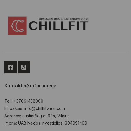
may
chosen
be
on
chosen
the
on
product
the
page
product
page
Kontaktinė informacija
Tel.: +37061438000
El. paštas: info@chillfitwear.com
Adresas: Justiniškių g. 62a, Vilnius
Įmonė: UAB Nedos Investicijos, 304991409