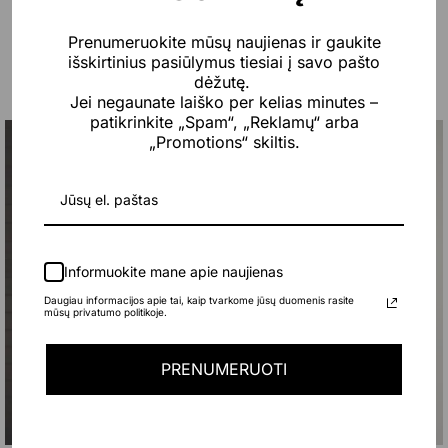
Prenumeruokite mūsų naujienas ir gaukite
išskirtinius pasiūlymus tiesiai į savo pašto
Jums taip pat gali patikti…
dėžutę.
Jei negaunate laiško per kelias minutes –
patikrinkite „Spam“, „Reklamų“ arba
„Promotions“ skiltis.
Naujiena
-25%
Naujiena
-20%
Informuokite mane apie naujienas
Daugiau informacijos apie tai, kaip tvarkome jūsų duomenis rasite
mūsų privatumo politikoje.
PRENUMERUOTI