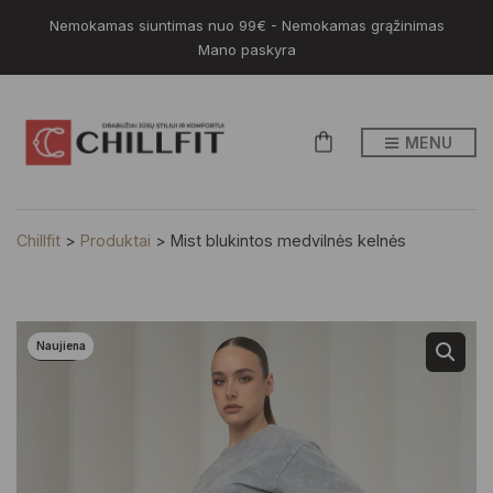
Nemokamas siuntimas nuo 99€ - Nemokamas grąžinimas
Mano paskyra
MENU
Chillfit
>
Produktai
>
Mist blukintos medvilnės kelnės
Naujiena
-15%