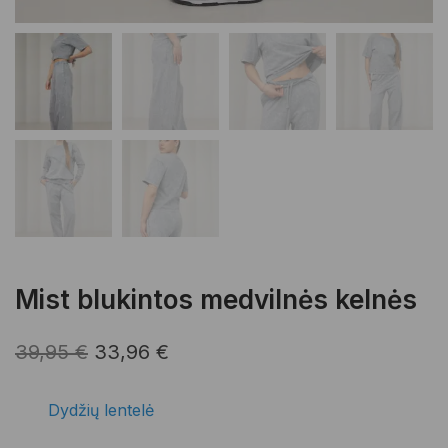
Mist blukintos medvilnės kelnės
Original
Current
39,95
€
33,96
€
price
price
Dydžių lentelė
was:
is: