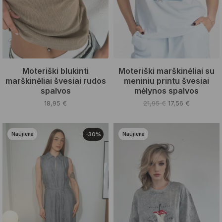
product
product
page
page
Moteriški blukinti
Moteriški marškinėliai su
marškinėliai švesiai rudos
meniniu printu švesiai
spalvos
mėlynos spalvos
Original
Current
18,95
€
21,95
€
17,56
€
price
price
This
This
was:
is:
product
product
21,95 €.
17,56 €.
Naujiena
-30%
Naujiena
has
has
multiple
multiple
variants.
variants.
The
The
options
options