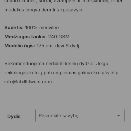
sudaro kelnės, šortai, džemperis ir marškinėliai, todėl
modelius lengva derinti tarpusavyje.
Sudėtis:
100% medvilnė
Medžiagos tankis:
240 GSM
Modelio ūgis:
175 cm, dėvi S dydį.
Rekomenduojama nedidinti kelnių dydžio. Jeigu
reikalingas kelnių patrūmpinimas galima kreiptis el.p.
info@chillfitwear.com.
Dydis