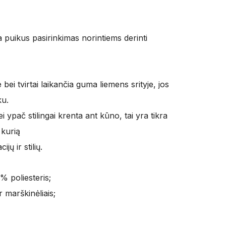
ra puikus pasirinkimas norintiems derinti
ei tvirtai laikančia guma liemens srityje, jos
ku.
i ypač stilingai krenta ant kūno, tai yra tikra
 kurią
jų ir stilių.
% poliesteris;
 marškinėliais;