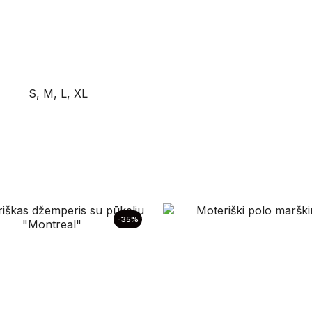
S, M, L, XL
-35%