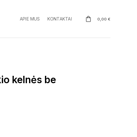
APIE MUS
KONTAKTAI
0,00
€
kio kelnės be