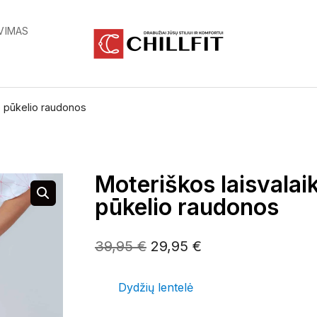
VIMAS
e pūkelio raudonos
Moteriškos laisvalai
pūkelio raudonos
Original
Current
39,95
€
29,95
€
price
price
Dydžių lentelė
was:
is: