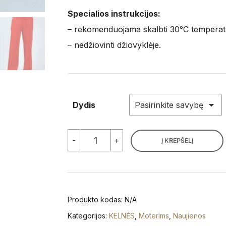
Specialios instrukcijos:
– rekomenduojama skalbti 30°C temperatūr
– nedžiovinti džiovyklėje.
Dydis
produkto
-
+
Į KREPŠELĮ
kiekis:
Moteriškos
laisvalaikio
kelnės
be
pūkelio
Produkto kodas:
N/A
raudonos
Kategorijos:
KELNĖS
,
Moterims
,
Naujienos