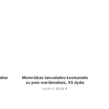
liai
Moteriškas laisvalaikio kostiumėlis
su polo marškinėliais, XS dydis
rent
ce
Original
Current
54,95
€
35,95
€
price
price
This
96 €.
was:
is:
product
54,95 €.
35,95 €.