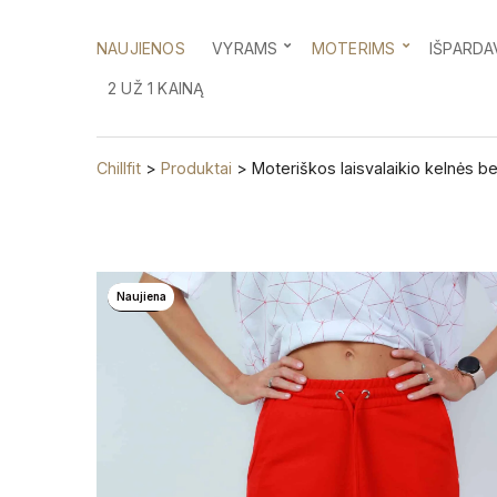
NAUJIENOS
VYRAMS
MOTERIMS
IŠPARDA
2 UŽ 1 KAINĄ
Chillfit
>
Produktai
>
Moteriškos laisvalaikio kelnės b
Naujiena
-25%