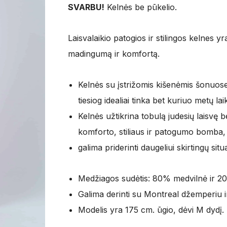
39,95 €.
29,95 €.
SVARBU!
Kelnės be pūkelio.
Laisvalaikio patogios ir stilingos kelnes y
madingumą ir komfortą.
Kelnės su įstrižomis kišenėmis šonuose b
tiesiog idealiai tinka bet kuriuo metų lai
Kelnės užtikrina tobulą judesių laisvę be
komforto, stiliaus ir patogumo bomba,
galima priderinti daugeliui skirtingų situaci
Medžiagos sudėtis: 80% medvilnė ir 20
Galima derinti su Montreal džemperiu ir
Modelis yra 175 cm. ūgio, dėvi M dydį.