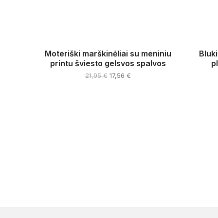
Moteriški marškinėliai su meniniu
Bluki
printu šviesto gelsvos spalvos
p
Original
Current
21,95
€
17,56
€
price
price
This
was:
is:
product
21,95 €.
17,56 €.
has
multiple
variants.
The
options
may
be