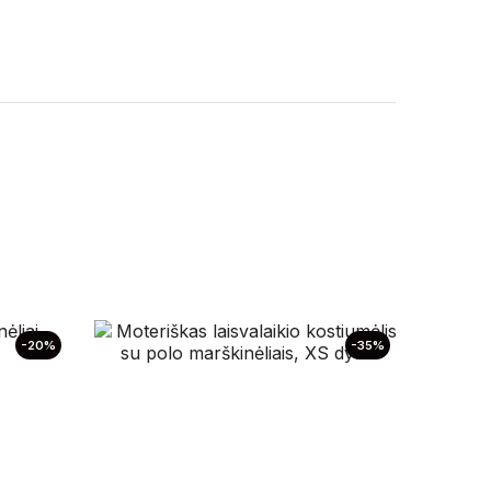
-20%
-35%