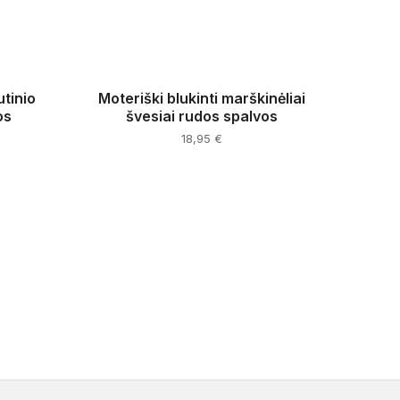
utinio
Moteriški blukinti marškinėliai
os
švesiai rudos spalvos
ent
18,95
€
e
This
product
1 €.
has
multiple
variants.
The
options
may
be