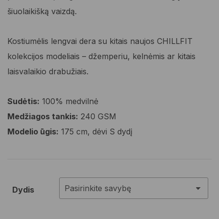
šiuolaikišką vaizdą.
Kostiumėlis lengvai dera su kitais naujos CHILLFIT
kolekcijos modeliais – džemperiu, kelnėmis ar kitais
laisvalaikio drabužiais.
Sudėtis:
100% medvilnė
Medžiagos tankis:
240 GSM
Modelio ūgis:
175 cm, dėvi S dydį
Dydis