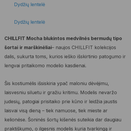
Dydžių lentelė
was:
is:
54,95 €.
43,96 €.
Dydžių lentelė
CHILLFIT Mocha blukintos medvilnės bermudų tipo
šortai
ir marškinėliai
– naujos CHILLFIT kolekcijos
dalis, sukurta toms, kurios ieško išskirtinio patogumo ir
lengvai pritaikomo modelio kasdienai.
Šis kostiumėlis išsiskiria ypač maloniu dėvėjimu,
laisvesniu siluetu ir gražiu kritimu. Modelis nevaržo
judesių, patogiai prisitaiko prie kūno ir leidžia jaustis
laisvai visą dieną – tiek namuose, tiek mieste ar
kelionėse. Šoninės šortų kišenės suteikia dar daugiau
praktiškumo, o ilgesnis modelis kuria tvarkingą ir