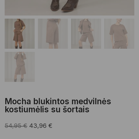
Mocha blukintos medvilnės
kostiumėlis su šortais
Original
Current
54,95
€
43,96
€
price
price