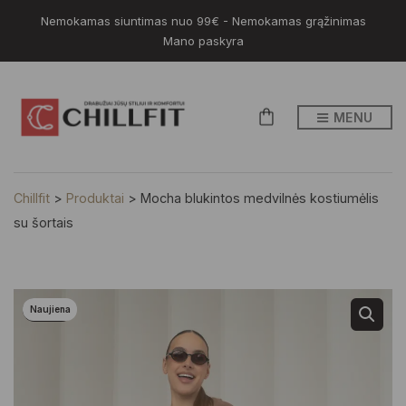
Nemokamas siuntimas nuo 99€ - Nemokamas grąžinimas
Mano paskyra
MENU
Chillfit
>
Produktai
>
Mocha blukintos medvilnės kostiumėlis
su šortais
Naujiena
-20%