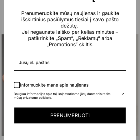
Prenumeruokite mūsų naujienas ir gaukite
išskirtinius pasiūlymus tiesiai į savo pašto
Jums taip pat gali patikti…
dėžutę.
Jei negaunate laiško per kelias minutes –
patikrinkite „Spam“, „Reklamų“ arba
Naujiena
-20%
Naujiena
-20%
„Promotions“ skiltis.
Informuokite mane apie naujienas
Daugiau informacijos apie tai, kaip tvarkome jūsų duomenis rasite
mūsų privatumo politikoje.
PRENUMERUOTI