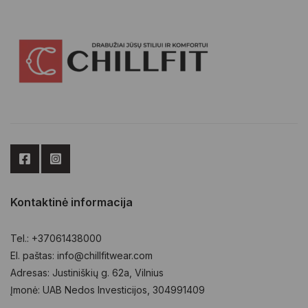
be
chosen
chosen
on
on
the
the
product
product
page
page
Kontaktinė informacija
Tel.: +37061438000
El. paštas: info@chillfitwear.com
Adresas: Justiniškių g. 62a, Vilnius
Įmonė: UAB Nedos Investicijos, 304991409