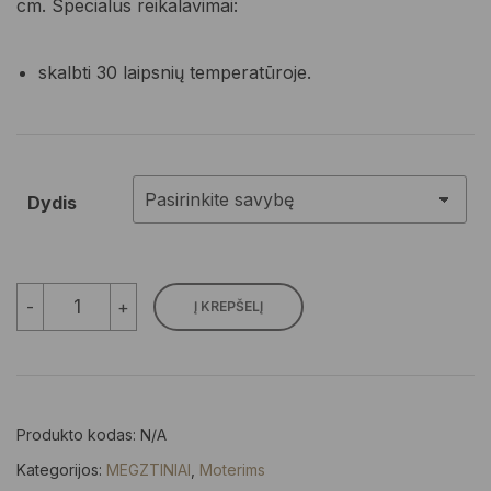
cm. Specialus reikalavimai:
skalbti 30 laipsnių temperatūroje.
Dydis
produkto
-
+
Į KREPŠELĮ
kiekis:
Megztas
džemperis
Produkto kodas:
N/A
Kategorijos:
MEGZTINIAI
,
Moterims