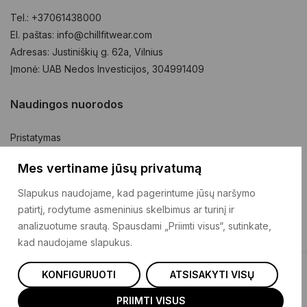
Tel.: +37061438000
El. paštas: info@chillfitwear.com
Adresas: Justiniškių g. 62a, Vilnius
Įmonė: UAB Nedos Investicijos, 304991409
Naudingos nuorodos
Pristatymas
Prekių grąžinimas
Mes vertiname jūsų privatumą
Pirkimo taisyklės
Slapukus naudojame, kad pagerintume jūsų naršymo
Privatumo politika
patirtį, rodytume asmeninius skelbimus ar turinį ir
Kontaktai
analizuotume srautą. Spausdami „Priimti visus“, sutinkate,
kad naudojame slapukus.
KONFIGURUOTI
ATSISAKYTI VISŲ
© 2025 Chillfitwear
PRIIMTI VISUS