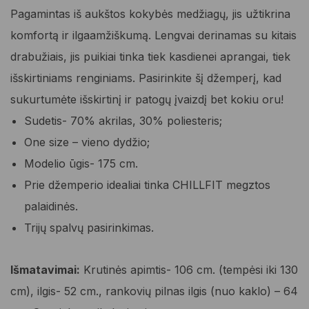
36,95 €.
22,17 €.
Pagamintas iš aukštos kokybės medžiagų, jis užtikrina
komfortą ir ilgaamžiškumą. Lengvai derinamas su kitais
drabužiais, jis puikiai tinka tiek kasdienei aprangai, tiek
išskirtiniams renginiams. Pasirinkite šį džemperį, kad
sukurtumėte išskirtinį ir patogų įvaizdį bet kokiu oru!
Sudetis- 70% akrilas, 30% poliesteris;
One size – vieno dydžio;
Modelio ūgis- 175 cm.
Prie džemperio idealiai tinka CHILLFIT megztos
palaidinės.
Trijų spalvų pasirinkimas.
Išmatavimai:
Krutinės apimtis- 106 cm. (tempėsi iki 130
cm), ilgis- 52 cm., rankovių pilnas ilgis (nuo kaklo) – 64