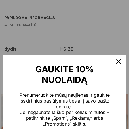
PAPILDOMA INFORMACIJA
ATSILIEPIMAI (0)
dydis
1-SIZE
GAUKITE 10%
NUOLAIDĄ
Jums taip pat gali patikti…
Prenumeruokite mūsų naujienas ir gaukite
išskirtinius pasiūlymus tiesiai į savo pašto
Naujiena
-30%
-40%
dėžutę.
Jei negaunate laiško per kelias minutes –
patikrinkite „Spam“, „Reklamų“ arba
„Promotions“ skiltis.