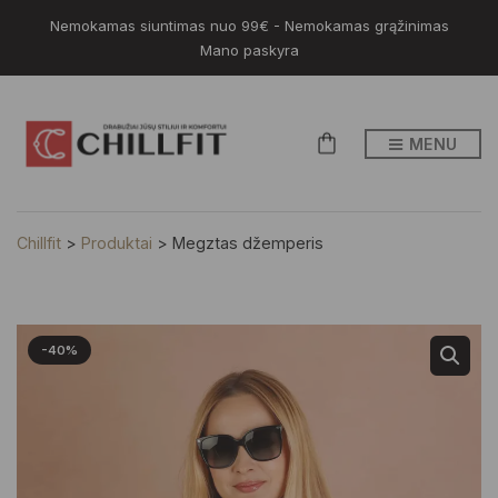
Nemokamas siuntimas nuo 99€ - Nemokamas grąžinimas
Mano paskyra
MENU
Chillfit
>
Produktai
>
Megztas džemperis
-40%