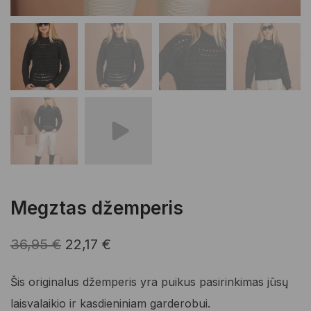
Megztas džemperis
Original
Current
36,95
€
22,17
€
price
price
Šis originalus džemperis yra puikus pasirinkimas jūsų
was:
is:
laisvalaikio ir kasdieniniam garderobui.