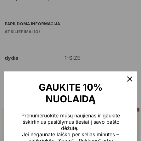
PAPILDOMA INFORMACIJA
ATSILIEPIMAI (0)
dydis
1-SIZE
GAUKITE 10%
Jums taip pat gali patikti…
NUOLAIDĄ
Prenumeruokite mūsų naujienas ir gaukite
Naujiena
-20%
Naujiena
-23%
išskirtinius pasiūlymus tiesiai į savo pašto
dėžutę.
Jei negaunate laiško per kelias minutes –
patikrinkite „Spam“, „Reklamų“ arba