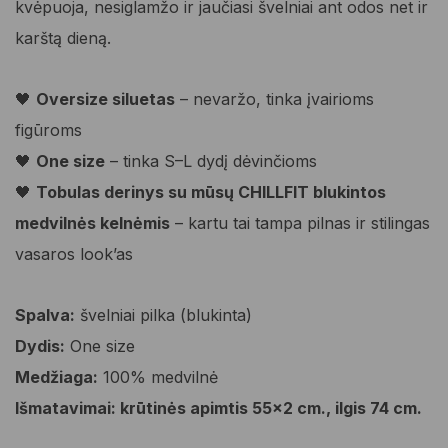
kvėpuoja, nesiglamžo ir jaučiasi švelniai ant odos net ir
karštą dieną.
🖤
Oversize siluetas
– nevaržo, tinka įvairioms
figūroms
🖤
One size
– tinka S–L dydį dėvinčioms
🖤
Tobulas derinys su mūsų CHILLFIT blukintos
medvilnės kelnėmis
– kartu tai tampa pilnas ir stilingas
vasaros look’as
Spalva:
švelniai pilka (blukinta)
Dydis:
One size
Medžiaga:
100% medvilnė
Išmatavimai: krūtinės apimtis 55×2 cm., ilgis 74 cm.