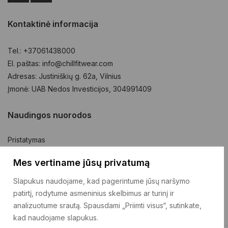
Kontaktinė informacija
Tel.: +37061438000
El. paštas: info@chillfitwear.com
Adresas: Justiniškių g. 62a, Vilnius
Įmonė: UAB Nedos Investicijos, 304991409
Naudingos nuorodos
Pristatymas
Prekių grąžinimas
Mes vertiname jūsų privatumą
Pirkimo taisyklės
Slapukus naudojame, kad pagerintume jūsų naršymo
Privatumo politika
patirtį, rodytume asmeninius skelbimus ar turinį ir
Kontaktai
analizuotume srautą. Spausdami „Priimti visus“, sutinkate,
kad naudojame slapukus.