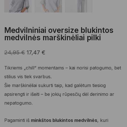
Medvilniniai oversize blukintos
medvilnės marškinėliai pilki
Original
Current
24,95
€
17,47
€
price
price
Tikriems „chill“ momentams – kai norisi patogumo, bet
was:
is:
stilius vis tiek svarbus.
24,95 €.
17,47 €.
Šie marškinėliai sukurti taip, kad galėtum tiesiog
apsirengti ir išeiti – be jokių rūpesčių dėl derinimo ar
nepatogumo.
Pagaminti iš
minkštos blukintos medvilnės
, kuri