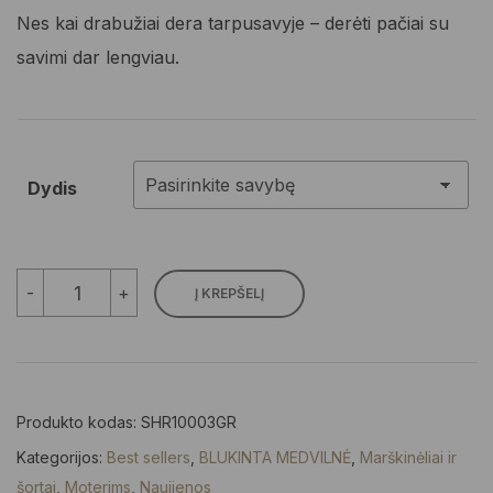
Nes kai drabužiai dera tarpusavyje – derėti pačiai su
savimi dar lengviau.
Dydis
produkto
-
+
Į KREPŠELĮ
kiekis:
Medvilniniai
oversize
blukintos
medvilnės
marškinėliai
Produkto kodas:
SHR10003GR
pilki
Kategorijos:
Best sellers
,
BLUKINTA MEDVILNĖ
,
Marškinėliai ir
šortai
,
Moterims
,
Naujienos