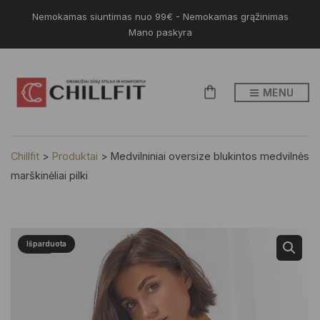
Nemokamas siuntimas nuo 99€ - Nemokamas grąžinimas
Mano paskyra
MENU
Chillfit
>
Produktai
>
Medvilniniai oversize blukintos medvilnės
marškinėliai pilki
Naujiena
-30%
Išparduota