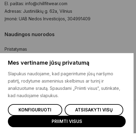
El. paštas: info@chillfitwear.com
Adresas: Justiniškių g. 62a, Vilnius
Įmonė: UAB Nedos Investicijos, 304991409
Naudingos nuorodos
Pristatymas
Prekių grąžinimas
Mes vertiname jūsų privatumą
Pirkimo taisyklės
Slapukus naudojame, kad pagerintume jūsų naršymo
Privatumo politika
patirtį, rodytume asmeninius skelbimus ar turinį ir
Kontaktai
analizuotume srautą. Spausdami „Priimti visus“, sutinkate,
kad naudojame slapukus.
KONFIGURUOTI
ATSISAKYTI VISŲ
© 2025 Chillfitwear
PRIIMTI VISUS