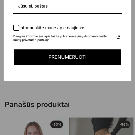
Produkto kodas:
N/A
Kategorijos:
MEGZTINIAI
,
Moterims
Informuokite mane apie naujienas
Daugiau informacijos apie tai, kaip tvarkome jūsų duomenis rasite
PAPILDOMA INFORMACIJA
mūsų privatumo politikoje.
ATSILIEPIMAI (0)
PRENUMERUOTI
dydis
1-SIZE
Panašūs produktai
-50%
-56%