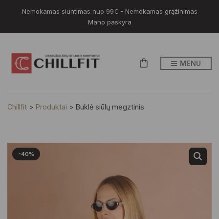
Nemokamas siuntimas nuo 99€ - Nemokamas grąžinimas
Mano paskyra
MENU
Chillfit
>
Produktai
>
Buklė siūlų megztinis
-40%