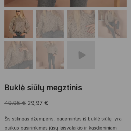
Buklė siūlų megztinis
Original
Current
49,95
€
29,97
€
price
price
Šis stilingas džemperis, pagamintas iš buklė siūlų, yra
was:
is:
puikus pasirinkimas jūsų laisvalaikio ir kasdieniniam