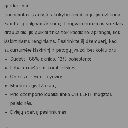
49,95 €.
29,97 €.
garderobui.
Pagamintas iš aukštos kokybės medžiagų, jis užtikrina
komfortą ir ilgaamžiškumą. Lengvai derinamas su kitais
drabužiais, jis puikiai tinka tiek kasdienei aprangai, tiek
išskirtiniams renginiams. Pasirinkite šį džemperį, kad
sukurtumėte išskirtinį ir patogų įvaizdį bet kokiu oru!
Sudetis- 88% akrilas, 12% poliesteris;
Labai minkštas ir komfortiškas;
One size – vieno dydžio;
Modelio ūgis 175 cm.;
Prie džemperio idealiai tinka CHILLFIT megztos
palaidinės.
Dviejų spalvų pasirinkimas.