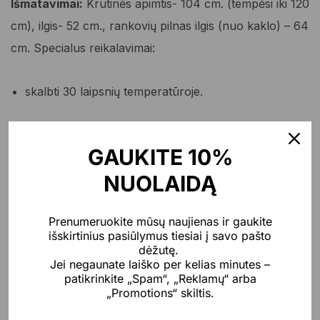
Išmatavimai:
Krutinės apimtis- 104 cm. (tempėsi iki 120
cm), ilgis- 52 cm., rankovių pilnas ilgis (nuo kaklo) – 64
cm. Specialus reikalavimai:
skalbti 30 laipsnių temperatūroje.
GAUKITE 10%
Dydis
NUOLAIDĄ
Prenumeruokite mūsų naujienas ir gaukite
produkto
išskirtinius pasiūlymus tiesiai į savo pašto
-
+
Į KREPŠELĮ
kiekis:
dėžutę.
Buklė
Jei negaunate laiško per kelias minutes –
siūlų
patikrinkite „Spam“, „Reklamų“ arba
megztinis
„Promotions“ skiltis.