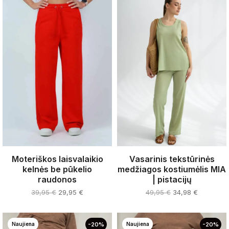
Moteriškos laisvalaikio
Vasarinis tekstūrinės
kelnės be pūkelio
medžiagos kostiumėlis MIA
raudonos
| pistacijų
Original
Current
Original
Current
39,95
€
29,95
€
49,95
€
34,98
€
price
price
price
price
This
This
was:
is:
was:
is:
product
product
39,95 €.
29,95 €.
49,95 €.
34,98 €.
Naujiena
-20%
Naujiena
-20%