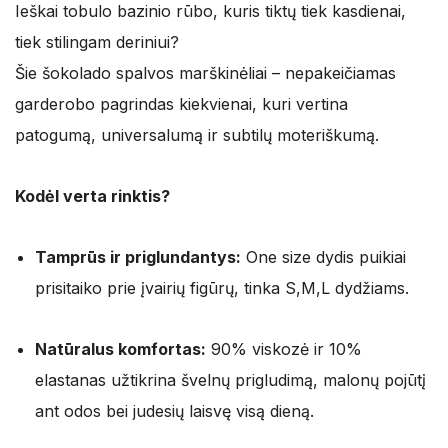
Ieškai tobulo bazinio rūbo, kuris tiktų tiek kasdienai,
was:
is:
tiek stilingam deriniui?
24,95 €.
19,96 €.
Šie šokolado spalvos marškinėliai – nepakeičiamas
garderobo pagrindas kiekvienai, kuri vertina
patogumą, universalumą ir subtilų moteriškumą.
Kodėl verta rinktis?
Tamprūs ir priglundantys:
One size dydis puikiai
prisitaiko prie įvairių figūrų, tinka S,M,L dydžiams.
Natūralus komfortas:
90% viskozė ir 10%
elastanas užtikrina švelnų prigludimą, malonų pojūtį
ant odos bei judesių laisvę visą dieną.