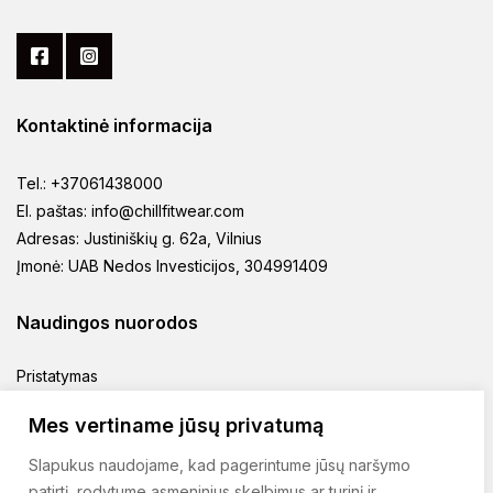
page
page
Kontaktinė informacija
Tel.: +37061438000
El. paštas: info@chillfitwear.com
Adresas: Justiniškių g. 62a, Vilnius
Įmonė: UAB Nedos Investicijos, 304991409
Naudingos nuorodos
Pristatymas
Prekių grąžinimas
Mes vertiname jūsų privatumą
Pirkimo taisyklės
Slapukus naudojame, kad pagerintume jūsų naršymo
Privatumo politika
patirtį, rodytume asmeninius skelbimus ar turinį ir