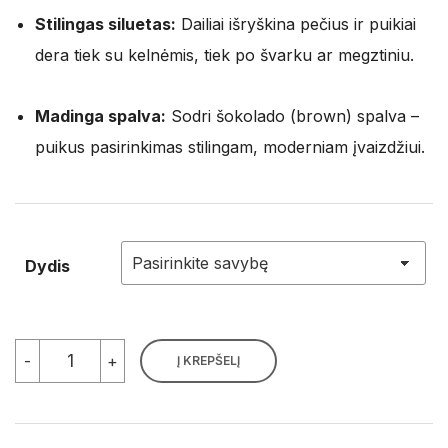
Stilingas siluetas:
Dailiai išryškina pečius ir puikiai
dera tiek su kelnėmis, tiek po švarku ar megztiniu.
Madinga spalva:
Sodri šokolado (brown) spalva –
puikus pasirinkimas stilingam, moderniam įvaizdžiui.
Dydis
produkto
-
+
Į KREPŠELĮ
kiekis:
Baziniai
tamprūs
marškinėliai
šokolado