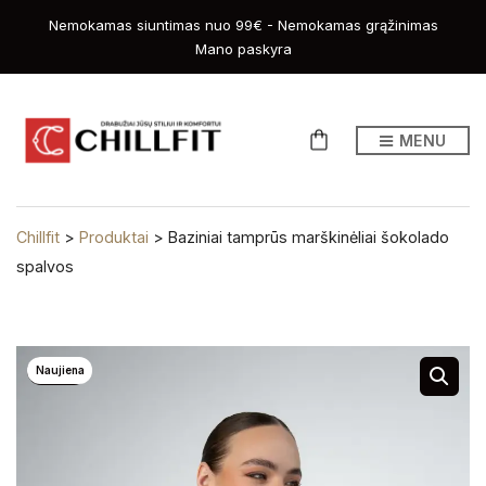
Nemokamas siuntimas nuo 99€ - Nemokamas grąžinimas
Mano paskyra
MENU
Chillfit
>
Produktai
>
Baziniai tamprūs marškinėliai šokolado
spalvos
Naujiena
-20%