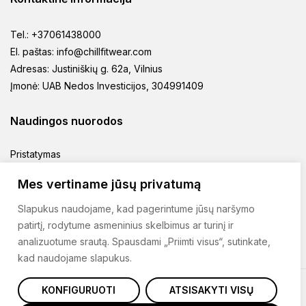
Tel.: +37061438000
El. paštas: info@chillfitwear.com
Adresas: Justiniškių g. 62a, Vilnius
Įmonė: UAB Nedos Investicijos, 304991409
Naudingos nuorodos
Pristatymas
Prekių grąžinimas
Mes vertiname jūsų privatumą
Pirkimo taisyklės
Slapukus naudojame, kad pagerintume jūsų naršymo
Privatumo politika
patirtį, rodytume asmeninius skelbimus ar turinį ir
Kontaktai
analizuotume srautą. Spausdami „Priimti visus“, sutinkate,
kad naudojame slapukus.
KONFIGURUOTI
ATSISAKYTI VISŲ
© 2025 Chillfitwear