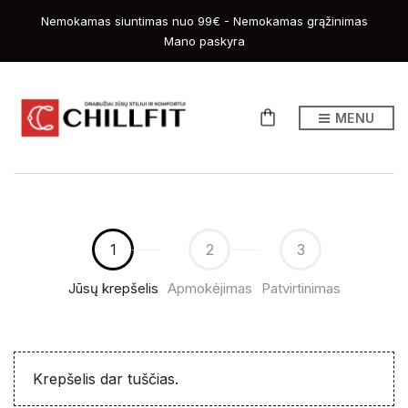
Nemokamas siuntimas nuo 99€ - Nemokamas grąžinimas
Mano paskyra
MENU
1
2
3
Jūsų krepšelis
Apmokėjimas
Patvirtinimas
Krepšelis dar tuščias.